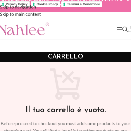
Privacy Policy
Cookie Policy
Termini e Condizioni
Skip to navigation
39.90
Skip to main content
CARRELLO
Il tuo carrello è vuoto.
Before proceed to checkout you must add some products to your
shopping cart. You will find a lot of interesting products on our