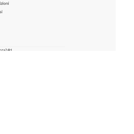
zioni
si
nza24H
o dei cookie.
Clicca qui
ACCETTA
PIÙ INFORMAZIONI