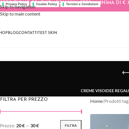
SPEDIZIONE GRATUITA CON UNA SPESA MINIMA DI € 3
Privacy Policy
Cookie Policy
Termini e Condizioni
Skip to navigation
Skip to main content
HOP
BLOG
CONTATTI
TEST SKIN
CREME VISO
IDEE REGAL
FILTRA PER PREZZO
Home
Prodotti tag
Prezzo:
20 €
—
30 €
FILTRA