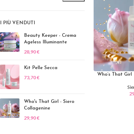
I PIÙ VENDUTI
Beauty Keeper - Crema
Ageless Illuminante
28,90
€
Kit Pelle Secca
Who’s That Girl 
73,70
€
Sie
2
Who's That Girl - Siero
Collagenine
29,90
€