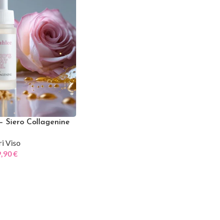
– Siero Collagenine
ri Viso
9,90
€