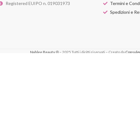
Registered EUIPO n. 019031973
Termini e Condi
Spedizioni e Re
Nahlee Beauty
® – 2025 Tutti i diritti riservati – Creato da
Consule
 sito web. Navigando su questo sito web, accetti il ​​nostro utilizz