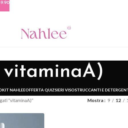
9.90
vitaminaA)
O
KIT NAHLEE
OFFERTA QUIZ
SIERI VISO
STRUCCANTI E DETERGENT
gati “vitaminaA)”
Mostra
9
12