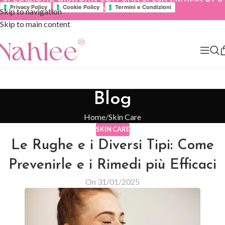
Privacy Policy
Cookie Policy
Termini e Condizioni
Skip to navigation
39.90
Skip to main content
Blog
Home
Skin Care
SKIN CARE
Le Rughe e i Diversi Tipi: Come
Prevenirle e i Rimedi più Efficaci
On 31/01/2025