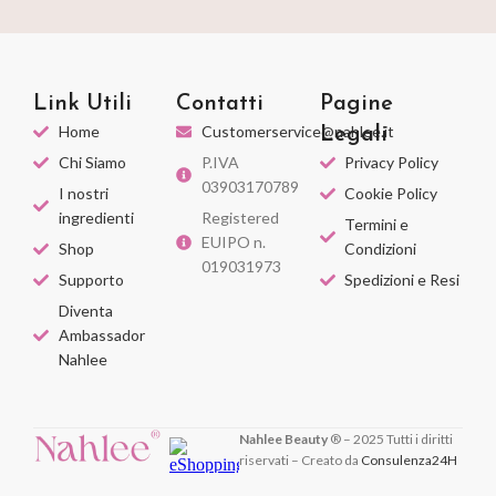
Link Utili
Contatti
Pagine
Home
Customerservice@nahlee.it
Legali
Chi Siamo
P.IVA
Privacy Policy
03903170789
I nostri
Cookie Policy
ingredienti
Registered
Termini e
EUIPO n.
Shop
Condizioni
019031973
Supporto
Spedizioni e Resi
Diventa
Ambassador
Nahlee
Nahlee Beauty
® – 2025 Tutti i diritti
riservati – Creato da
Consulenza24H