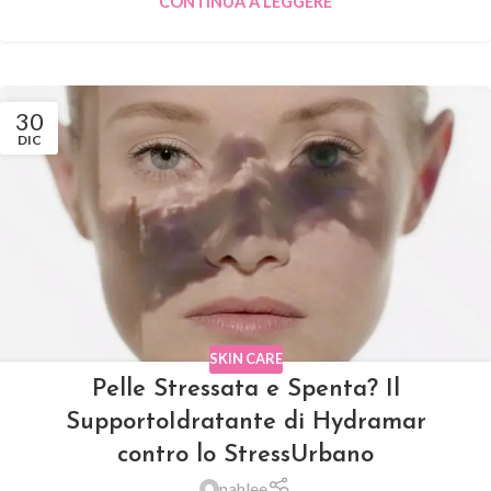
CONTINUA A LEGGERE
30
DIC
SKIN CARE
Pelle Stressata e Spenta? Il
SupportoIdratante di Hydramar
contro lo StressUrbano
nahlee