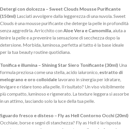
Detergi con dolcezza – Sweet Clouds Mousse Purificante
(150ml)
Lasciati avvolgere dalla leggerezza di una nuvola. Sweet
Clouds è una mousse purificante che deterge la pelle in profondità
senza aggredirla. Arricchito con
Aloe Vera e Camomilla
, aiuta a
lenire la pelle e a prevenire la sensazione di secchezza dopo la
detersione. Morbida, luminosa, perfetta al tatto è la base ideale
per la tua beauty routine quotidiana.
Tonifica e illumina – Shining Star Siero Tonificante (30ml)
Una
formula preziosa come una stella, acido ialuronico,
estratto di
melograno e oro colloidale
lavorano in sinergia per idratare,
levigare e ridare tono alla pelle. Il risultato? Un viso visibilmente
più compatto, luminoso e rigenerato. La texture leggera si assorbe
in un attimo, lasciando solo la luce della tua pelle.
Sguardo fresco e disteso – Fly as Hell Contorno Occhi (20ml)
Occhiaie, borse e segni di stanchezza? Fly as Hell è la risposta