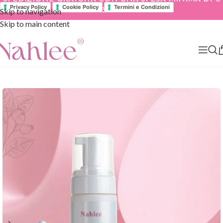
Privacy Policy
Cookie Policy
Termini e Condizioni
Skip to navigation
39.90
Skip to main content